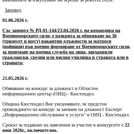
Заповед
01.06.2026 г.
Със заповед № РД-01-144/23.04.2026 г. на командира на
Военноморските сили, е разкрита за обявяване на 36
(тридесет и шест) вакантни длъжности за матроси
(войници) във военно формиране от Военноморските сили,
за приемане на военна служба на лица, завършили
граждански, средни или висши училища в страната или в
страната:
21.05.2026 г.
Обявяване на конкурс за длъжност в Областен
информационен център (ОИЦ) - Кюстендил.
Община Кюстендил Вие уведомявате, че предстои
провеждането на конкурс за заемане на длъжност Експерт
„Информационно обслужване и услуги" в ОИЦ - Кюстендил.
Срокът за подаване на заявления за участие в конкурсите е
22
юни 2026г., включително.