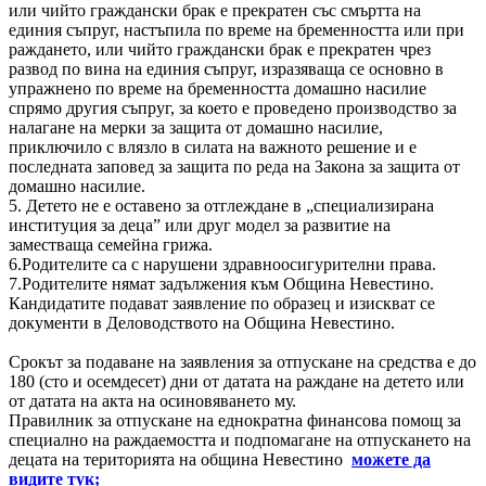
или чийто граждански брак е прекратен със смъртта на
единия съпруг, настъпила по време на бременността или при
раждането, или чийто граждански брак е прекратен чрез
развод по вина на единия съпруг, изразяваща се основно в
упражнено по време на бременността домашно насилие
спрямо другия съпруг, за което е проведено производство за
налагане на мерки за защита от домашно насилие,
приключило с влязло в силата на важното решение и е
последната заповед за защита по реда на Закона за защита от
домашно насилие.
5. Детето не е оставено за отглеждане в „специализирана
институция за деца” или друг модел за развитие на
заместваща семейна грижа.
6.Родителите са с нарушени здравноосигурителни права.
7.Родителите нямат задължения към Община Невестино.
Кандидатите подават заявление по образец и изискват се
документи в Деловодството на Община Невестино.
Срокът за подаване на заявления за отпускане на средства е до
180 (сто и осемдесет) дни от датата на раждане на детето или
от датата на акта на осиновяването му.
Правилник за отпускане на еднократна финансова помощ за
специално на раждаемостта и подпомагане на отпускането на
децата на територията на община Невестино
можете да
видите тук;