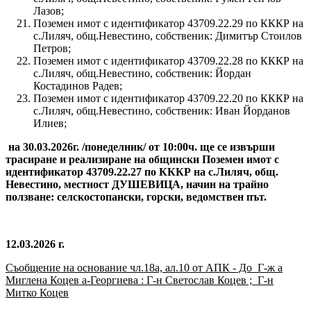
Лазов;
Поземен имот с идентификатор 43709.22.29 по КККР на
с.Лиляч, общ.Невестино, собственик: Димитър Стоилов
Петров;
Поземен имот с идентификатор 43709.22.28 по КККР на
с.Лиляч, общ.Невестино, собственик: Йордан
Костадинов Радев;
Поземен имот с идентификатор 43709.22.20 по КККР на
с.Лиляч, общ.Невестино, собственик: Иван Йорданов
Илиев;
на 30.03.2026г. /понеделник/ от 10:00ч. ще се извърши
трасиране и реализиране на общински Поземен имот с
идентификатор 43709.22.27 по КККР на с.Лиляч, общ.
Невестино, местност ДУШЕВИЦА, начин на трайно
ползване: селскостопански, горски, ведомствен път.
12.03.2026 г.
Съобщение на основание чл.18а, ал.10 от АПК - До
Г-ж
а
Миглена Коцев
а-Георгиева : Г-н Светослав Коцев ;
Г-н
Митко Коцев