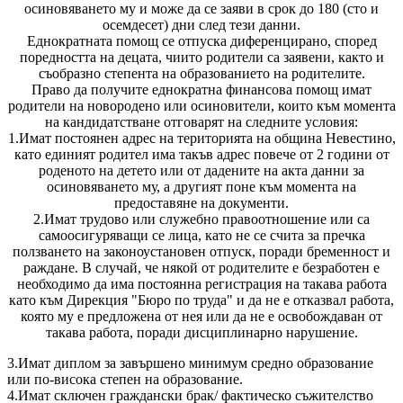
осиновяването му и може да се заяви в срок до 180 (сто и
осемдесет) дни след тези данни.
Еднократната помощ се отпуска диференцирано, според
поредността на децата, чиито родители са заявени, както и
съобразно степента на образованието на родителите.
Право да получите еднократна финансова помощ имат
родители на новородено или осиновители, които към момента
на кандидатстване отговарят на следните условия:
1.Имат постоянен адрес на територията на община Невестино,
като единият родител има такъв адрес повече от 2 години от
роденото на детето или от дадените на акта данни за
осиновяването му, а другият поне към момента на
предоставяне на документи.
2.Имат трудово или служебно правоотношение или са
самоосигуряващи се лица, като не се счита за пречка
ползването на законоустановен отпуск, поради бременност и
раждане. В случай, че някой от родителите е безработен е
необходимо да има постоянна регистрация на такава работа
като към Дирекция "Бюро по труда" и да не е отказвал работа,
която му е предложена от нея или да не е освобождаван от
такава работа, поради дисциплинарно нарушение.
3.Имат диплом за завършено минимум средно образование
или по-висока степен на образование.
4.Имат сключен граждански брак/ фактическо съжителство