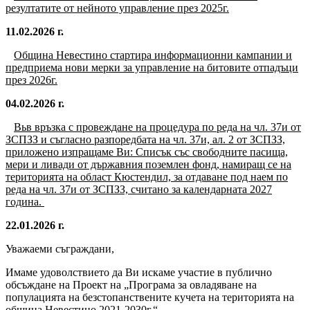
резултатите от нейното управление през 2025г.
11.02.2026 г.
Община Невестино
стартира информационни кампании и
предприема нови мерки за управление на битовите отпадъци
през 2026г.
04.02.2026 г.
Вьв връзка с провеждане на процедура по реда на чл. 37и от
ЗСПЗЗ и съгласно разпоредбата на чл. 37и, ал. 2 от ЗСПЗЗ,
приложено изпращаме Ви: Списък със свободните пасища,
мери и ливади от държавния поземлен фонд, намиращ се на
територията на област Кюстендил, за отдаване под наем по
реда на чл. 37и от ЗСПЗЗ, считано за календарната 2027
година.
22.01.2026 г.
Уважаеми съграждани,
Имаме удоволствието да Ви искаме участие в публично
обсъждане на Проект на „Програма за овладяване на
популацията на безстопанствените кучета на територията на
община Невестино 2021-2030г.“