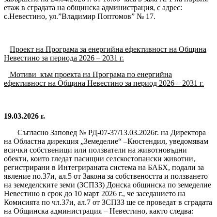
етаж в сградата на общинска администрация, с адрес:
с.Невестино, ул.”Владимир Поптомов” № 17.
Проект на Програма за енергийна ефективност на Община
Невестино за периода 2026 – 2031 г.
Мотиви
към проекта на Програма по енергийна
ефективност на Община Невестино за период 2026 – 2031 г.
19.03.2026 г.
Съгласно Заповед № РД-07-37/13.03.2026г. на Директора
на Областна дирекция „Земеделие“ –Кюстендил, уведомявам
всички собственици или ползватели на животновъдни
обекти, които гледат пасищни селскостопански животни,
регистрирани в Интегрираната система на БАБХ, подали за
явление по.37и, ал.5 от Закона за собствеността и ползването
на земеделските земи (ЗСПЗЗ) Донска общинска по земеделие
Невестино в срок до 10 март 2026 г., че заседанието на
Комисията по чл.37и, ал.7 от ЗСПЗЗ ще се проведат в сградата
на Общинска администрация – Невестино, както следва: