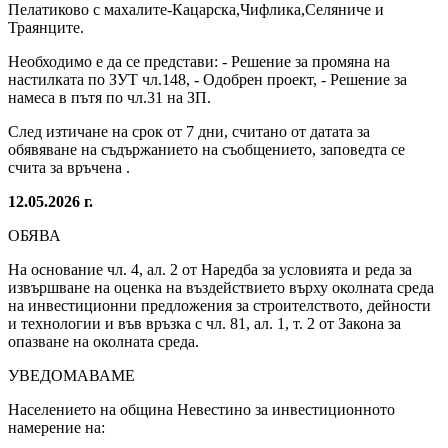
Пелатиково с махалите-Кацарска,Чифлика,Селяниче и
Траянците.
Необходимо е да се представи: - Решение за промяна на
настилката по ЗУТ чл.148, - Одобрен проект, - Решение за
намеса в пътя по чл.31 на ЗП.
След изтичане на срок от 7 дни, считано от датата за
обявяване на съдържанието на съобщението, заповедта се
счита за връчена .
12.05.2026 г.
ОБЯВА
На основание чл. 4, ал. 2 от Наредба за условията и реда за
извършване на оценка на въздействието върху околната среда
на инвестиционни предложения за строителството, дейности
и технологии и във връзка с чл. 81, ал. 1, т. 2 от Закона за
опазване на околната среда.
УВЕДОМАВАМЕ
Населението на община Невестино за инвестиционното
намерение на: