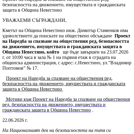
безопасността на движението, имуществата и гражданската
защита в Община Невестино
УВАЖАЕМИ СЪГРАЖДАНИ,
Кметът на Община Невестино инж. Димитър Стаменков има
удоволствието да поискате на обществено обсъждане
Проект
на Наредба за спазване на обществения ред, безопасността
на движението, имуществата и гражданската защита в
Община Невестино, който
ще бъде завършен на 23.07.2026
г. от 10:00 часа в зала № 1 на първия етаж в сградата на
общинска администрация, с адрес: с.Невестино, ул.”Владимир
Поптомов” № 17.
Проект на Наредба за спазване на обществения ред,
безопасността на движението, имуществата и гражданската
защита в Община Невестино
Мотиви към Проект на Наредба за спазване на обществения
ред, безопасността на движението, имуществата и
гражданската защита в Община Невестино
.
22.06.2026 г.
Ha
Националният ден на безопасността на пътя си