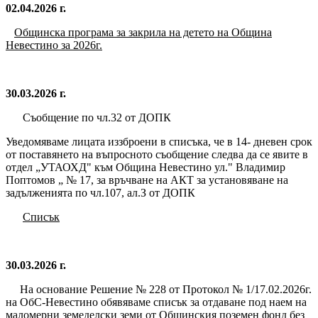
02.04.2026 г.
Общинска програма за закрила на детето на Община
Невестино за 2026г.
30.03.2026 г.
Съобщение по чл.32 от ДОПК
Уведомяваме лицата иззброени в списъка, че в 14- дневен срок
от поставянето на въпросното съобщение следва да се явите в
отдел „УТАОХД" към Община Невестино ул." Владимир
Поптомов „ № 17, за връчване на АКТ за установяване на
задълженията по чл.107, ал.З от ДОПК
Списък
30.03.2026 г.
На основание Решение № 228 от Протокол № 1/17.02.2026г.
на ОбС-Невестино обявяваме списък за отдаване под наем на
маломерни земеделски земи от Общинския поземен фонд без