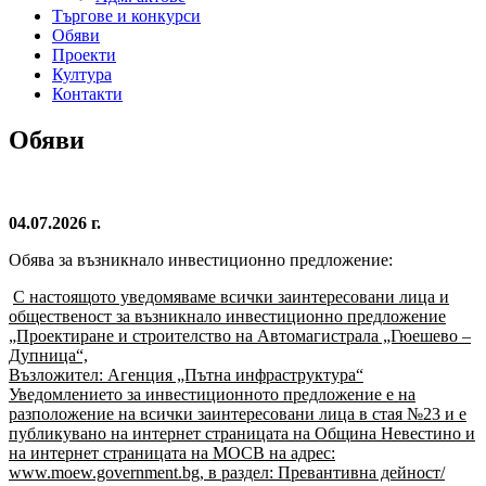
Търгове и конкурси
Обяви
Проекти
Култура
Контакти
Обяви
04.07.2026 г.
Обява за възникнало инвестиционно предложение:
С настоящото уведомяваме всички заинтересовани лица и
общественост за възникнало инвестиционно предложение
„Проектиране и строителство на Автомагистрала „Гюешево –
Дупница“,
Възложител: Агенция „Пътна инфраструктура“
Уведомлението за инвестиционното предложение е на
разположение на всички заинтересовани лица в стая №23 и е
публикувано на интернет страницата на Община Невестино и
на интернет страницата на МОСВ на адрес:
www.moew.government.bg, в раздел: Превантивна дейност/