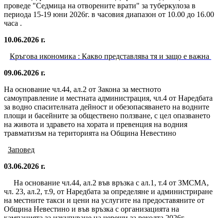
проведе "Седмица на отворените врати" за туберкулоза в
периода 15-19 юни 2026г. в часовия диапазон от 10.00 до 16.00
часа .
10.06.2026 г.
Кръгова икономика : Какво представлява тя и защо е важна
09.06.2026 г.
На основание чл.44, ал.2 от Закона за местното
самоуправление и местната администрация, чл.4 от Наредбата
за водно спасителната дейност и обезопасяването на водните
площи и басейните за обществено ползване, с цел опазването
на живота и здравето на хората и превенция на водния
травматизъм на територията на Община Невестино
Заповед
03.06.2026 г.
На основание чл.44, ал.2 във връзка с ал.1, т.4 от ЗМСМА,
чл. 23, ал.2, т.9, от Наредбата за определяне и администриране
на местните такси и цени на услугите на предоставяните от
Община Невестино и във връзка с организацията на
кампанията за изкупуване на череши за реколта 2026г.