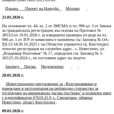
Покана
Проект на Наредба
Мотиви
21.01.2026 г.
На основание чл. 44, ал. 2 от ЗМСМА и чл. 996 ал. 3 от Закона
за гражданската регистрация, въз основа на Протокол №
3853/2/от 19.01.2026 г. за извършена проверка по реда на чл.
996 ал. 1 от ЗГР от комисията е назначена със Заповед № ОА-
РД-15-54/30.10.2025 г. на Областен управител гр. Кюстендил
относно регистрация на служебен адрес - с. Невестино, ул.
„Владимир Поптомов" № 17, определен със Заповед № 3-
365/25.10.2024 г., по постоянен адрес на лицето:
Заповед
Писма
Уведомление
20.01.2026 г.
Инвестиционно предложение за „Възстановяване и
въвеждане в експлоатация на рибовъдно стопанство за
отглеждане на американска дъгова пъстърва" в поземлен имот
с идентификатор 67619.31.9, с. Смоличано, община
Невестино, област Кюстендил
.
09.01.2026 г.