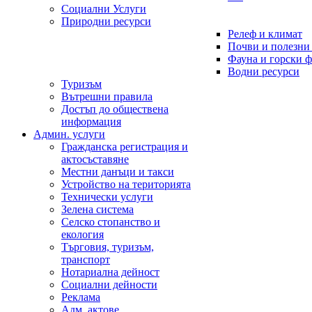
Социални Услуги
Природни ресурси
Релеф и климат
Почви и полезни
Фауна и горски 
Водни ресурси
Туризъм
Вътрешни правила
Достъп до обществена
информация
Админ. услуги
Гражданска регистрация и
актосъставяне
Местни данъци и такси
Устройство на територията
Технически услуги
Зелена система
Селско стопанство и
екология
Търговия, туризъм,
транспорт
Нотариална дейност
Социални дейности
Реклама
Адм. актове