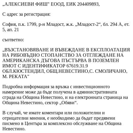
„АЛЕКСИЕВИ ФИШ" ЕООД, ЕИК 204409893,
С адрес за регистрация:
София, п.к. 1799, р-н Младост, ж.к. „Младост-2“, бл. 294 А, ет.
5, ап. 21
съответно:
„ВЪЗСТАНОВЯВАНЕ И ВЪВЕЖДАНЕ В ЕКСПЛОАТАЦИЯ
НА РИБОВЪДНО СТОПАНСТВО ЗА ОТГЛЕЖДАНЕ НА
АМЕРИКАНСКА ДЪГОВА ПЪСТЪРВА В ПОЗЕМЛЕН
ИМОТ С ИДЕНТИФИКАТОР 67619.31.9
ОБЛ.КЮСТЕНДИЛ, ОБЩ.НЕВЕСТИНО,С. СМОЛИЧАНО,
М. РЕКАТА"
Подробна информация за връзка с инвестиционното
намерение може да бъде получена в административната
сграда на Община Невестино, и на електронната страница на
Община Невестино, сектор „Обяви“.
В случай, че имате коментари или положителни и
отрицателни мнения, е необходимо да бъдат предявени
писмено в Центъра за комплексно обслужване на Община
Невестино.