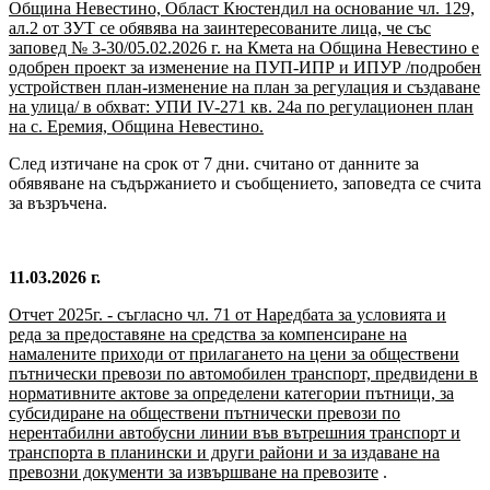
Община Невестино, Област Кюстендил на основание чл. 129,
ал.2 от ЗУТ се обявява на заинтересованите лица, че със
заповед № 3-30/05.02.2026 г. на Кмета на Община Невестино е
одобрен проект за изменение на ПУП-ИПР и ИПУР /подробен
устройствен план-изменение на план за регулация и създаване
на улица/ в обхват: УПИ IV-271 кв. 24а по регулационен план
на с. Еремия, Община Невестино.
След изтичане на срок от 7 дни. считано от данните за
обявяване на съдържанието и съобщението, заповедта се счита
за възръчена.
11.03.2026 г.
Отчет 2025г. - съгласно чл. 71 от Наредбата за условията и
реда за предоставяне на средства за компенсиране на
намалените приходи от прилагането на цени за обществени
пътнически превози по автомобилен транспорт, предвидени в
нормативните актове за определени категории пътници, за
субсидиране на обществени пътнически превози по
нерентабилни автобусни линии във вътрешния транспорт и
транспорта в планински и други райони и за издаване на
превозни документи за извършване на превозите
.