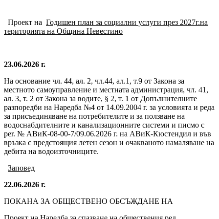
Проект на
Годишен план за социални услуги през 2027г.на
територията на Община Невестино
23.06.2026 г.
На основание чл. 44, ал. 2, чл.44, ал.1, т.9 от Закона за
местното самоуправление и местната администрация, чл. 41,
ал. 3, т. 2 от Закона за водите, § 2, т. 1 от Допълнителните
разпоредби на Наредба №4 от 14.09.2004 г. за условията и реда
за присъединяване на потребителите и за ползване на
водоснабдителните и канализационните системи и писмо с
per. № АВиК-08-00-7/09.06.2026 г. на АВиК-Кюстендил и във
връзка с предстоящия летен сезон и очакваното намаляване на
дебита на водоизточниците.
Заповед
22.06.2026 г.
ПОКАНА ЗА ОБЩЕСТВЕНО ОБСЪЖДАНЕ НА
Проект на Наредба за спазване на обществения ред,