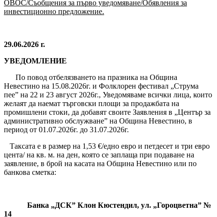
ОВОС/Съобщения за първо уведомяване/Обявления за
инвестиционно предложение.
29.06.2026 г.
УВЕДОМЛЕНИЕ
По повод отбелязването на празника на Община
Невестино на 15.08.2026г. и Фолклорен фестивал „Струма
пее” на 22 и 23 август 2026г., Уведомяваме всички лица, които
желаят да наемат търговски площи за продажбата на
промишлени стоки, да добавят своите Заявления в „Център за
административно обслужване” на Община Невестино, в
период от 01.07.2026г. до 31.07.2026г.
Таксата е в размер на 1,53 €/едно евро и петдесет и три евро
цента/ на кв. м. на ден, която се заплаща при подаване на
заявление, в брой на касата на Община Невестино или по
банкова сметка:
Банка „ДСК” Клон Кюстендил, ул. „Гороцветна” №
14