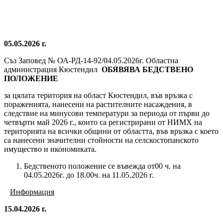
05.05.2026 г.
Съз Заповед № ОА-РД-14-92/04.05.2026г. Областна
администрация Кюстендил
ОБЯВЯВА
БЕДСТВЕНО
ПОЛОЖЕНИЕ
за цялата територия на област Кюстендил, във връзка с
пораженията, нанесени на растителните насаждения, в
следствие на минусови температури за периода от първи до
четвърти май 2026 г., които са регистрирани от НИМХ на
територията на всички общини от областта, във връзка с което
са нанесени значителни стойности на селскостопанското
имущество и икономиката.
Бедственото положение се въвежда от00 ч. на
04.05.2026г. до 18.00ч. на 11.05.2026 г.
И
нформация
15.04.2026 г.