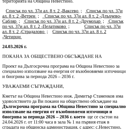
територията на Община Невестино.
Списък по чл. 37и ал. 8 т. 2 -Ваксево
;
Списък по чл. 37и
ал. 8 т. 2 -Ветрен
;
Списък по чл. 37и ал. 8 т. 2 -Длъхчево-
Сабляр
;
Списък по чл. 37и ал. 8 т. 2 -Друмохар
;
Списък
по чл. 37и ал. 8 т. 2 -Пелатиково
;
Списък по чл. 37и
ал. 8 т. 2 -Страдалово
;
Списък по чл. 37и ал. 8 т. 2
-Четирци
24.03.2026 г.
ПОКАНА ЗА ОБЩЕСТВЕНО ОБСЪЖДАНЕ НА
Проект на Дългосрочна програма на Община Невестино за
специално използване на енергия от възобновяеми източници
и биогрива за периода 2026 – 2036 г.
УВАЖАЕМИ СЪГРАЖДАНИ,
Кметът на Община Невестино инж. Димитър Стаменков има
удоволствието да Ви покани на обществено обсъждане на
Дългосрочна програма на Община Невестино за специално
използване на енергия от възобновяеми източници и
биогрива за периода 2026 – 2036 г. което
ще се състои на
24.04.2026 г. от 11:00 часа в зала № 1 на първия етаж в
сградата на общинска администрация, с адрес: с.Невестино,