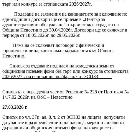
търг или конкурс за стопанската 2026/2027г.
Подаване на заявления на кандидатите за включване по
едногодишни договори ще се приеме в „Център за
административно обслужване”- първи етаж в сградата на
Община Невестино до 30.04.2026г. Договори ще се сключат в
периода от 18.05.2026г. до 29.05.2026г.
Няма да се сключват договори с физически и
юридически лица, които имат задължения към Община
Невестино.
Списък за отдаване под наем на земеделски земи от
общинския поземен фонд без търг или конкурс за стопанската
2026/2027г. на основание чл.24а, ал.7 от ЗСПЗЗ
Списъкът е неразделна част от Рeшeниe № 228 от Протокол №
1/17.02.2026г. на ОбС – Невестино
27.03.2026 г.
Списък по чл. 37и, ал. 8, т. 2 от ЗСПЗЗ на лицата, допуснати
до участие в разпределението на пасища, мерки и ливади от
държавния и общинския поземен фонд, находящи се на