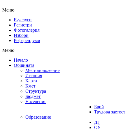
Меню
Е-услуги
Регистри
Фотогалерия
Избори
Референдуми
Меню
Начало
Общината
Местоположение
История
Карта
Кмет
Структура
Бюджет
Население
Брой
Трудова заетост
Образование
ДГ
ОУ