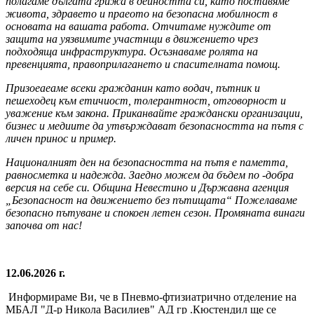
полагаме дългата грижа в дейността си, като поставяме
живота, здравето и праеото на безопасна мобилност в
основата на вашата работа. Отчитаме нуждите от
защита на уязвимите участнщи в движението чрез
подходяща инфраструктура. Осъзнаваме ролята на
превенцията, правоприлагането и спасителната помощ.
Призоеаеаме всеки гражданин като водач, пътник и
пешеходец към
етичиост, толерантност, отговорност и
уважение към закона.
Приканвайте граждански организации,
бизнес и медиите да утвърждават безопасността на пътя с
личен принос и пример.
Националният ден на безопасността на пътя е паметта,
равносметка и надежда. Заедно можем да бъдем
no
-добра
версия на себе си. Община
Невестино и Държавна агенция
„Безопасност на движението
без
пътищата“ Пожелаваме
безопасно пътуване и спокоен летен сезон.
Промяната винаги
започва от нас!
12.06.2026 г.
Информираме Ви, че в Пневмо-фтизиатрично отделение на
МБАЛ "Д-р Никола Василиев" АД гр .Кюстендил ще се