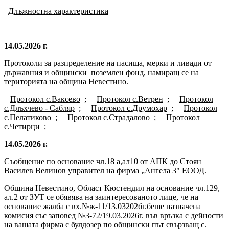
Длъжностна характеристика
14.05.2026 г.
Протоколи за разпределение на пасища, мерки и ливади от
държавния и общински
поземлен фонд, намиращ се на
територията на община Невестино.
Протокол с.Ваксево
;
Протокол с.Ветрен
;
Протокол
с.Длъхчево - Сабляр
;
Протокол с.Друмохар
;
Протокол
с.Пелатиково
;
Протокол с.Страдалово
;
Протокол
с.Четирци
;
14.05.2026 г.
Съобщение по основание чл.18 а,ал10 от АПК до Стоян
Василев Велинов управител на фирма „Ангела 3" ЕООД.
Община Невестино, Област Кюстендил на основание чл.129,
ал.2 от ЗУТ се обявява на заинтересованото лице, че на
основание жалба с вх.№ж-11/13.03202бг.беше назначена
комисия със заповед №3-72/19.03.2026г. във връзка с дейности
на вашата фирма с булдозер по общински път свързващ с.