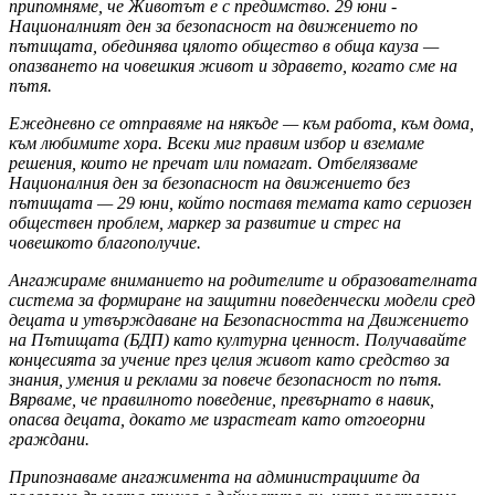
припомняме, че Животът е с предимство. 29 юни -
Националният ден за безопасност на движението
по
пътищата, обединява цялото общество в обща кауза —
опазването на човешкия живот и здравето, когато сме на
пътя.
Ежедневно се отправяме на някъде — към работа, към дома,
към
любимите хора. Всеки миг правим избор и вземаме
решения, които не пречат или помагат. Отбелязваме
Националния ден за безопасност на движението
без
пътищата — 29 юни, който поставя темата като
сериозен
обществен проблем, маркер за развитие и стрес на
човешкото благополучие.
Ангажираме вниманието на родителите и образователната
система за формиране на защитни поведенчески модели сред
децата и утвърждаване на Безопасността на Движението
на
Пътищата
(БДП) като културна ценност. Получавайте
концесията за учение през целия живот като средство за
знания, умения и реклами за повече безопасност по пътя.
Вярваме, че правилното поведение, превърнато в навик,
опасва децата, докато
ме
израстеат като отгоеорни
граждани.
Припознаваме ангажимента на администрациите да