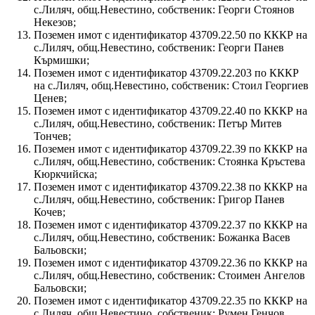
с.Лиляч, общ.Невестино, собственик: Георги Стоянов
Некезов;
Поземен имот с идентификатор 43709.22.50 по КККР на
с.Лиляч, общ.Невестино, собственик: Георги Панев
Кърмишки;
Поземен имот с идентификатор 43709.22.203 по КККР
на с.Лиляч, общ.Невестино, собственик: Стоил Георгиев
Ценев;
Поземен имот с идентификатор 43709.22.40 по КККР на
с.Лиляч, общ.Невестино, собственик: Петър Митев
Тончев;
Поземен имот с идентификатор 43709.22.39 по КККР на
с.Лиляч, общ.Невестино, собственик: Стоянка Кръстева
Кюркчийска;
Поземен имот с идентификатор 43709.22.38 по КККР на
с.Лиляч, общ.Невестино, собственик: Григор Панев
Кочев;
Поземен имот с идентификатор 43709.22.37 по КККР на
с.Лиляч, общ.Невестино, собственик: Божанка Васев
Бальовски;
Поземен имот с идентификатор 43709.22.36 по КККР на
с.Лиляч, общ.Невестино, собственик: Стоимен Ангелов
Бальовски;
Поземен имот с идентификатор 43709.22.35 по КККР на
с.Лиляч, общ.Невестино, собственик: Румен Генчов