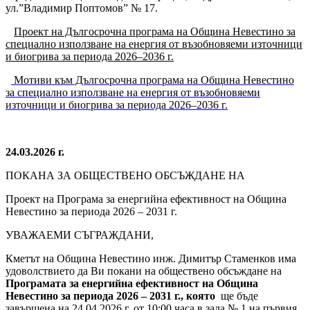
ул.”Владимир Поптомов” № 17.
Проект на Дългосрочна програма на Община Невестино за
специално използване на енергия от възобновяеми източници
и биогрива за периода 2026–2036 г.
Мотиви към Дългосрочна програма на Община Невестино
за специално използване на енергия от възобновяеми
източници и биогрива за периода 2026–2036 г.
24.03.2026 г.
ПОКАНА ЗА ОБЩЕСТВЕНО ОБСЪЖДАНЕ НА
Проект на Програма за енергийна ефективност на Община
Невестино за периода 2026 – 2031 г.
УВАЖАЕМИ СЪГРАЖДАНИ,
Кметът на Община Невестино инж. Димитър Стаменков има
удоволствието да Ви покани на обществено обсъждане на
Програмата за енергийна ефективност на Община
Невестино за периода 2026 – 2031 г., която
ще бъде
завършена на 24.04.2026 г. от 10:00 часа в зала № 1 на първия