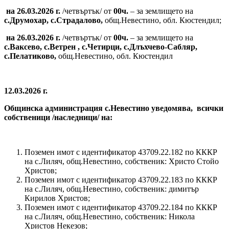
на 26.03.2026 г.
/четвъртък/ от
00ч.
– за землището на
с.Друмохар,
с.Страдалово,
общ.Невестино, обл. Кюстендил;
на 26.03.2026 г.
/четвъртък/ от
00ч.
– за землището на
с.Ваксево, с.Ветрен ,
с.Четирци, с.Длъхчево-Сабляр,
с.Пелатиково,
общ.Невестино, обл. Кюстендил
12.03.2026 г.
Общинска администрация с.Невестино уведомява,
всички
собственици /наследници/ на:
Поземен имот с идентификатор 43709.22.182 по КККР
на с.Лиляч, общ.Невестино, собственик: Христо Стойо
Христов;
Поземен имот с идентификатор 43709.22.183 по КККР
на с.Лиляч, общ.Невестино, собственик: димитър
Кирилов Христов;
Поземен имот с идентификатор 43709.22.184 по КККР
на с.Лиляч, общ.Невестино, собственик: Никола
Христов Некезов;