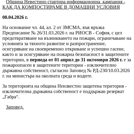
Община Невестино
стартира информационна кампания -
КАК ДА КОМПОСТИРАМЕ В ДОМАШНИ УСЛОВИЯ
08.04.2026 г.
На основание чл. 44, ал. 2 от ЗМСМА, във връзка
Предписание № 26/31.03.2026 г. на РИОСВ - София, с цел
предотвратяване на възникването на пожари, ограничаване на
условията за тяхното развитие и разпространение,
осигуряване на своевременно откриване и успешно гасене,
както и за осигуряване на пожарна безопасност в защитените
територии, в
периода от 01 април до 31 октомври 2026 г.
е за
пожароопасен в защитените територии - изключително
държавна собственост, съгласно Заповед № РД-230/10.03.2026
г. на министъра на околната среда и водите.
За територията на община Неизвестно защитена територия -
изключителна държавна собственост е поддържан резерват
„Габра“.
Заповед.