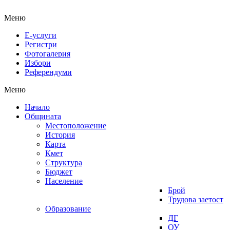
Меню
Е-услуги
Регистри
Фотогалерия
Избори
Референдуми
Меню
Начало
Общината
Местоположение
История
Карта
Кмет
Структура
Бюджет
Население
Брой
Трудова заетост
Образование
ДГ
ОУ