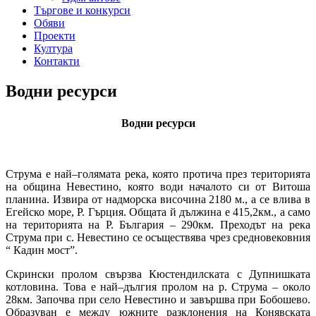
Търгове и конкурси
Обяви
Проекти
Култура
Контакти
Водни ресурси
Водни ресурси
Струма е най–голямата река, която протича през територията
на община Невестино, която води началото си от Витоша
планина. Извира от надморска височина 2180 м., а се влива в
Егейско море, Р. Гърция. Общата й дължина е 415,2км., а само
на територията на Р. България – 290км. Преходът на река
Струма при с. Невестино се осъществява чрез средновековния
“ Кадин мост”.
Скрински пролом свързва Кюстендилската с Дупнишката
котловина. Това е най–дългия пролом на р. Струма – около
28км. Започва при село Невестино и завършва при Бобошево.
Образуван е между южните разклонения на Конявската