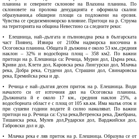
планина и северните склонове на Влахина планина. По
склоновете на пролома денудацията е оформила скални
образувания,а обширни площи са подложени на ерозия.
Чувства се средиземноморско влияние. Притоци на р. Струма
на територията на община Невестино са следните реки:
• Елешница, най–дългата и пълноводна река в българската
част Пиянец. Извира от 2100м надморска височина в
Осоговска планина. Общата й дължина е около 53 км.,средния
наклон – 32% и водосборна площ – 358 км2. По важни
притоци на р. Елешница са: Речица, Мурин дол, Църна река,
Криви дол, Клети дол, Каровска река Лингурски дол, Млачка
река, Добра река, Студени дол, Страшни дол, Свинаровска
река, Еремийска река и др.
• Речица е най–дългия десен приток на р. Елешница. Води
началото си от източния дял на Осоговска планина.
Дължината й е около 17 км., средния наклон 25%, а
водосборната област е с площ от 105 кв.км. Има малък оток и
при сушеви години водите й силно намаляват. По важни
притоци на р. Речица са: Суха река,Ветренска река, Джебрана,
Тишанска река, Мулев дол,Рударски дол, Варджийски дол,
Габровски дол и др.
• Млачка река е ляв приток на р. Елешница. Образува се от