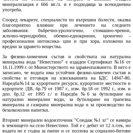
минерализация е 666 мг./л. и е подходяща за всекидневна
употреба.
Според лекарите, специалисти по вътрешни болести, оказва
благоприятно влияние при лечението на следните
заболявания: бъбречно-урологични, стомашно-чревни,
жлъчно-чернодробни, обемно-еднокринни, хронично -
професионални интоксика- ции и при хора, изложени на
вредни за здравето вещества.
За физико-химичния състав и свойствата на натурална
минерална вода "Невестино" е издаден Сертификат №16 от
16.11.1999 г. от Министерството на здравеопазването. В него е
записано, че водата има устойчив физико-химичен състав и
свойства и отговаря на изискванията на БДС 14947-80,
Наредба№14 за курортните ресурси, курортните местности и
курортите /ДВ, бр.79 от 1987 г., изм. бр.18 от 1992 г., изм. и
доп. бр.12 от 1995 г./ и Наредба №6 за бутилиране на
натурални минерални води, за бутилиране на трапезна
минерална и газирана минерална вода и за производство на
безалкохолни напитки.
Вторият минерален водоизточник "Сондаж №1 хг" се намира
в землището на село Невестино. Той е с дебит от 12 л./сек, но
водата не е годна за пиене и се ползува за социално-битови