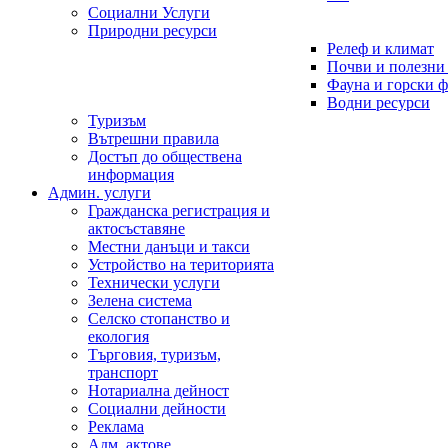
Социални Услуги
Природни ресурси
Релеф и климат
Почви и полезни
Фауна и горски 
Водни ресурси
Туризъм
Вътрешни правила
Достъп до обществена
информация
Админ. услуги
Гражданска регистрация и
актосъставяне
Местни данъци и такси
Устройство на територията
Технически услуги
Зелена система
Селско стопанство и
екология
Търговия, туризъм,
транспорт
Нотариална дейност
Социални дейности
Реклама
Адм. актове