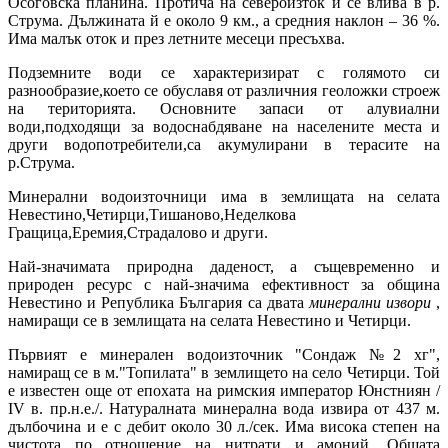
Осоговска планина. Протича на североизток и се влива в р.
Струма. Дължината й е около 9 км., а средния наклон – 36 %.
Има малък оток и през летните месеци пресъхва.
Подземните води се характеризират с голямото си
разнообразие,което се обуславя от различния геоложки строеж
на територията. Основните запаси от алувиални
води,подходящи за водоснабдяване на населените места и
други водопотребители,са акумулирани в терасите на
р.Струма.
Минерални водоизточници има в землищата на селата
Невестино,Четирци,Тишаново,Неделкова
Гращица,Еремия,Страдалово и други.
Най-значимата природна даденост, а същевременно и
природен ресурс с най-значима ефективност за община
Невестино и Република България са двата
минерални извори
,
намиращи се в землищата на селата Невестино и Четирци.
Първият е минерален водоизточник "Сондаж №2 хг",
намиращ се в м."Топилата" в землището на село Четирци. Той
е известен още от епохата на римския император Юнстниян /
ІV в. пр.н.е./. Натуралната минерална вода извира от 437 м.
дълбочина и е с дебит около 30 л./сек. Има висока степен на
чистота по отношение на нитрати и амоний. Общата