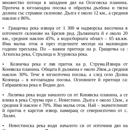
множество потоци в западния дял на Осоговска планина.
Протича в югозападна посока и образува дълбока и тясна
долина със стръмни склонове. Дълга е около 12 км., а средния
наклон е 86%.
• Гращичка река извира от 1 300 м надморска височина в
източните склонове на Брезов рид. Дължината й е около 20
км., средния наклон 45%, а водосборната област – 65 кв.км.
Има малък оток и през отделните месеци на маловодни
години пресъхва. По – важни притоци на р. Гращичка са :
Агюпска река, Стрълица и Згуровска река.
• Козничка река е ляв приток на р. Струма.Извира от
Конявска планина. Общата й дължина е около 20км.,а средния
наклон 30%. Тече в югоизточна посока, а след село Долна
Козница – в югозападна посока. Основните й притоци са:
Габрашевска река и Водин дол.
• Лилячка река води началото си от Конявска планина, а се
влива в река Струма при с. Невестино. Дълга е около 12км., а
средния й наклон е 70%. Има малък оток. Най – значителният
й приток е карстов извор, намиращ се североизточно от с.
Лиляч.
• Невестинска река води началото си от източния дял на