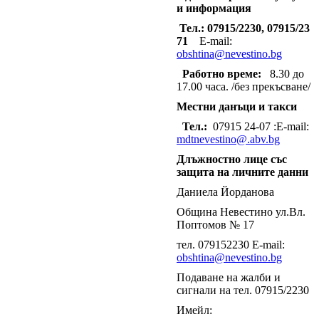
и информация
Тел.: 07915/2230, 07915/23
71
E-mail:
obshtina@nevestino.bg
Работно време:
8.30 до
17.00 часа. /без прекъсване/
Местни данъци и такси
Тел.:
07915 24-07 :E-mail:
mdtnevestino@.abv.bg
Длъжностно лице със
защита на личните данни
Даниела Йорданова
Община Невестино ул.Вл.
Поптомов № 17
тел. 079152230 E-mail:
obshtina@nevestino.bg
Подаване на жалби и
сигнали на тел. 07915/2230
Имейл: