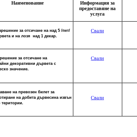
Наименование
Информация за
предоставяне на
услуга
решение за отсичане на над 5 /пет/
Свали
вета и на лозя над 1 декар.
зрешение за отсичане на
Свали
айни декоративни дървета с
еско значение.
аване на превозен билет за
ртиране на добита дървесина извън
Свали
 територии.