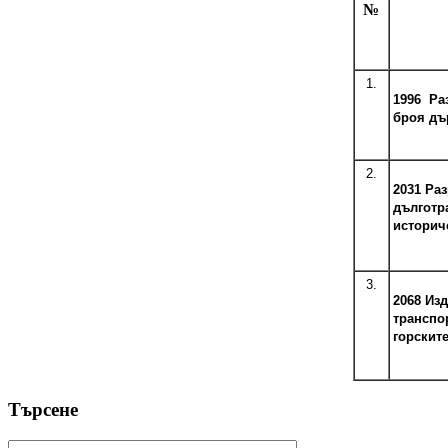
№
1.
1996 Раз
броя дър
2.
2031 Ра
дълготр
историч
3.
2068 Изд
транспо
горските
Търсене