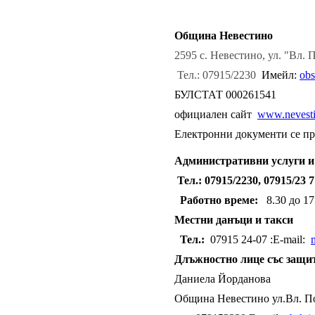
Община Невестино
2595 с. Невестино, ул. "Вл.
Тел.: 07915/2230
Имейл:
obs
БУЛСТАТ 000261541
официален сайт
www.nevesti
Електронни документи се пр
Административни услуги 
Тел.: 07915/2230, 07915/23
Работно време:
8.30 до 17.
Местни данъци и такси
Тел.:
07915 24-07 :E-mail:
Длъжностно лице със защит
Даниела Йорданова
Община Невестино ул.Вл. П