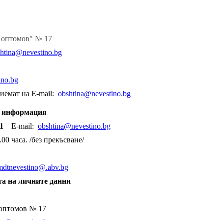
 Поптомов" № 17
htina@nevestino.bg
no.bg
иемат на E-mail:
obshtina@nevestino.bg
и информация
 71
E-mail:
obshtina@nevestino.bg
00 часа. /без прекъсване/
mdtnevestino@.abv.bg
а на личните данни
оптомов № 17