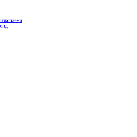
 изкопаеми
фонд