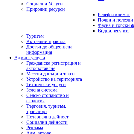
Социални Услуги
Природни ресурси
Релеф и климат
Почви и полезни
Фауна и горски 
Водни ресурси
Туризъм
Вътрешни правила
Достъп до обществена
информация
Админ. услуги
Гражданска регистрация и
актосъставяне
Местни данъци и такси
Устройство на територията
Технически услуги
Зелена система
Селско стопанство и
екология
Търговия, туризъм,
транспорт
Нотариална дейност
Социални дейности
Реклама
Адм. актове