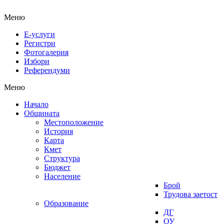
Меню
Е-услуги
Регистри
Фотогалерия
Избори
Референдуми
Меню
Начало
Общината
Местоположение
История
Карта
Кмет
Структура
Бюджет
Население
Брой
Трудова заетост
Образование
ДГ
ОУ