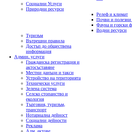
Социални Услуги
Природни ресурси
Релеф и климат
Почви и полезни
Фауна и горски 
Водни ресурси
Туризъм
Вътрешни правила
Достъп до обществена
информация
Админ. услуги
Гражданска регистрация и
актосъставяне
Местни данъци и такси
Устройство на територията
Технически услуги
Зелена система
Селско стопанство и
екология
Търговия, туризъм,
транспорт
Нотариална дейност
Социални дейности
Реклама
Адм. актове