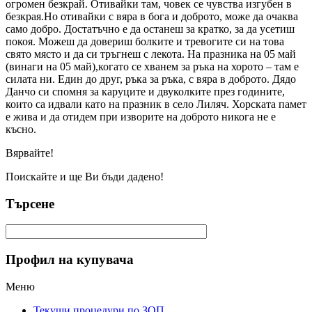
огромен безкрай. Отивайки там, човек се чувства изгубен в
безкрая.Но отивайки с вяра в бога и доброто, може да очаква
само добро. Достатъчно е да останеш за кратко, за да усетиш
покоя. Можеш да довериш болките и тревогите си на това
свято място и да си тръгнеш с лекота. На празника на 05 май
(винаги на 05 май),когато се хванем за ръка на хорото – там е
силата ни. Един до друг, ръка за ръка, с вяра в доброто. Дядо
Данчо си спомня за каруците и двуколките през годините,
които са идвали като на празник в село Лиляч. Хорската памет
е жива и да отидем при изворите на доброто никога не е
късно.
Вярвайте!
Поискайте и ще Ви бъди дадено!
Търсене
Профил на купувача
Меню
Текущи процедури по ЗОП