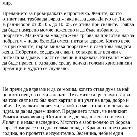
мир.
Преданието за провиралката е простичко. Жените, които
отиват там, трябва да вярват- така казва дядо Данчо от Лиляч.
В ранни зори от 05. 05. до 10. 05. се отива при скалите. Трябва
да бъде намерено момче неженено и да бъде избрано за
побратим. Майката на младата жена трябва да приготви дар за
побратим – нещо бяло.Да омеси питка за здраве. Когато вече
са при скалите, първи минава побратима и след това младата
жена. Побратима се дарява с дар и се захранват всички с
питката за здраве. Палят се свещи в църквата. Ритуалът може
да бъде правен и за здраве срещу всички големи християнски
празници и чудото се случвало.
Не пречи да вярваме и да се молим, когато става дума за най
ценното нещо в света – децата. Те самите са цяло чудо. Идват
на този свят като бял лист хартия и ни учат на вяра, добро и
обич. Те, малките човечета, за който сме готови и в огъня да
идем, за да им дадем живот. Преданието гласи, че великият
Римски пълководец Юстиниан е довеждал жена си в село
Лиляч и е имал наследник. Мястото е заобиколено от борова
гора. Намира се на една голяма ливада. Красиво е през цялата
година, но пролетта е изумително. Зеленина, небе и един