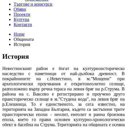
Търгове и конкурси
Обяви
Проекти
Култура
Контакти
Home
Общината
История
История
Невестинският район е богат на културноисторическо
наследство с паметници от най-дълбока древност. В
покрайнините на с.Невестино, в м.”Мощени” при
археологически проучвания е откритонеолитно селище,
разположено върху речна тераса на левия бряг на р.Струма. В
района на с. Ваксево е регистрирано и проучено друго
праисторическо селище в м.”Студена вода”, на левия бряг на
р.Елешница. То е единственото, за сега известно, на
територията на Западна България, където са застъпени трите
праисторически епохи – неолит, енеолит и ранна бронзова
епоха, което го прави основен културно-хронологически
обект в басейна на Струма. Територията на общината е осеяна