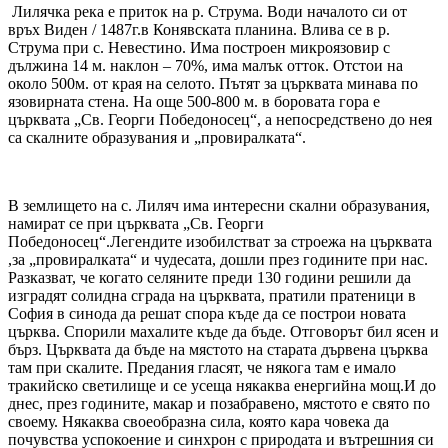
Лилячка река е приток на р. Струма. Води началото си от
връх Виден / 1487г.в Конявската планина. Влива се в р.
Струма при с. Невестино. Има построен микроязовир с
дължина 14 м. наклон – 70%, има малък отток. Отстои на
около 500м. от края на селото. Пътят за църквата минава по
язовирната стена. На още 500-800 м. в боровата гора е
църквата „Св. Георги Победоносец“, а непосредствено до нея
са скалните образувания и „провиралката“.
В землището на с. Лиляч има интересни скални образувания,
намират се при църквата „Св. Георги
Победоносец“.Легендите изобилстват за строежа на църквата
,за „провиралката“ и чудесата, дошли през годините при нас.
Разказват, че когато селяните преди 130 години решили да
изградят солидна сграда на църквата, пратили пратеници в
София в синода да решат спора къде да се построи новата
църква. Спорили махалите къде да бъде. Отговорът бил ясен и
бърз. Църквата да бъде на мястото на старата дървена църква
там при скалите. Предания гласят, че някога там е имало
тракийско светилище и се усеща някаква енергийна мощ.И до
днес, през годините, макар и позабравено, мястото е свято по
своему. Някаква своеобразна сила, която кара човека да
почувства успокоение и синхрон с природата и вътрешния си