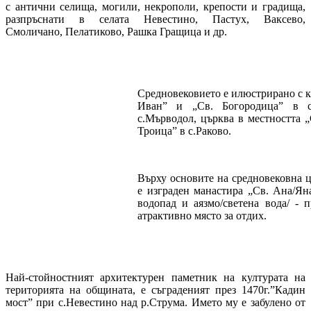
с антични селища, могили, некрополи, крепости и градища,
разпръснати в селата Невестино, Пастух, Ваксево,
Смоличано, Пелатиково, Рашка Гращица и др.
Средновековието е илюстрирано с к
Иван” и „Св. Богородица” в с
с.Мърводол, църква в местността „
Троица” в с.Раково.
Върху основите на средновековна 
е изграден манастира „Св. Ана/Ян
водопад и аязмо/светена вода/ - 
атрактивно място за отдих.
Най-стойностният архитектурен паметник на културата на
територията на общината, е съграденият през 1470г.”Кадин
мост” при с.Невестино над р.Струма. Името му е забулено от