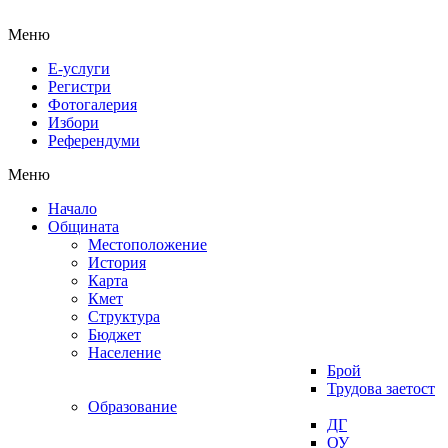
Меню
Е-услуги
Регистри
Фотогалерия
Избори
Референдуми
Меню
Начало
Общината
Местоположение
История
Карта
Кмет
Структура
Бюджет
Население
Брой
Трудова заетост
Образование
ДГ
ОУ