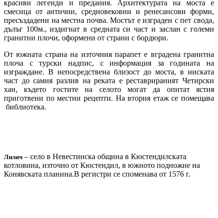
красиви легенди и предания. Архитектурата на моста е
смесица от антични, средновековни и ренесансови форми,
пресъздадени на местна почва. Мостът е изграден с пет свода,
дълъг 100м., издигнат в средната си част и заслан с големи
гранитни плочи, оформени от страни с бордюри.
От южната страна на източния парапет е вградена гранитна
плоча с турски надпис, с информация за годината на
изграждане. В непосредствена близост до моста, в ниската
част до самия разлив на реката е реставрираният Четирски
хан, където гостите на селото могат да опитат ястия
приготвени по местни рецепти. На втория етаж се помещава
библиотека.
– село в Невестинска община в Кюстендилската
Лиляч
котловина, източно от Кюстендил, в южното подножие на
Конявската планина.В регистри се споменава от 1576 г.