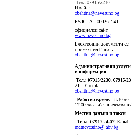
Тел.: 07915/2230
Имейл:
obshtina@nevestino.bg
БУЛСТАТ 000261541
официален сайт
www.nevestino.bg
Електронни документи се
приемат на E-mail:
obshtina@nevestino.bg
Административни услуги
и информация
Тел.: 07915/2230, 07915/23
71
E-mail:
obshtina@nevestino.bg
Работно време:
8.30 до
17.00 часа. /без прекъсване/
Местни данъци и такси
Тел.:
07915 24-07 :E-mail:
mdtnevestino@.abv.bg